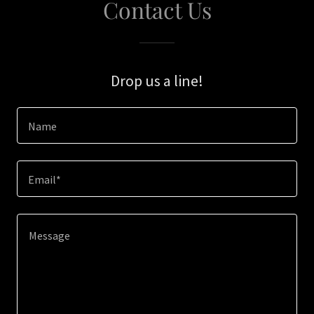
Contact Us
Drop us a line!
Name
Email*